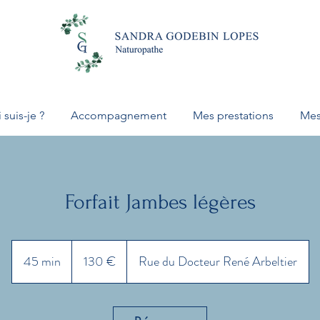
 suis-je ?
Accompagnement
Mes prestations
Mes
Forfait Jambes légères
130
euros
45 min
4
130 €
Rue du Docteur René Arbeltier
5
m
i