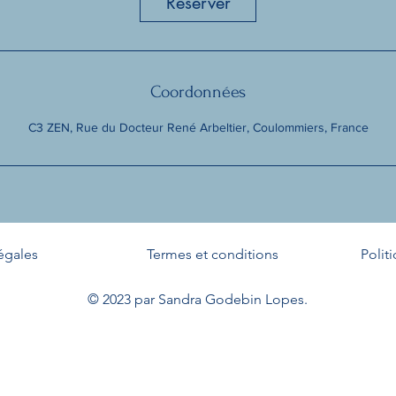
Réserver
n
Coordonnées
C3 ZEN, Rue du Docteur René Arbeltier, Coulommiers, France
égales
Termes et conditions
Polit
© 2023 par Sandra Godebin Lopes.