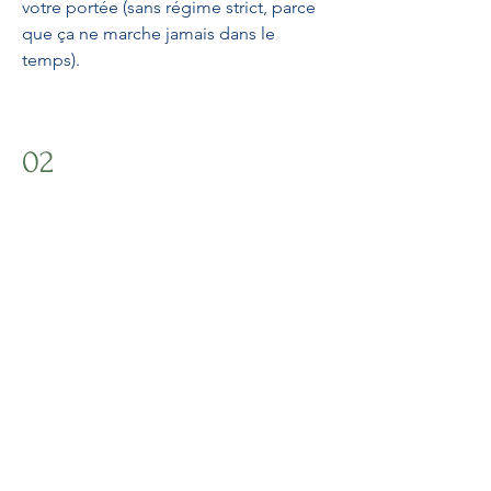
votre portée (sans régime strict, parce
que ça ne marche jamais dans le
temps).
02
Exercice physique
Nous verrons comment se remettre
à l’exercice physique selon votre
emploi du temps. (Parce que parfois 10
à 15 minutes par jour est un bon
début).
03