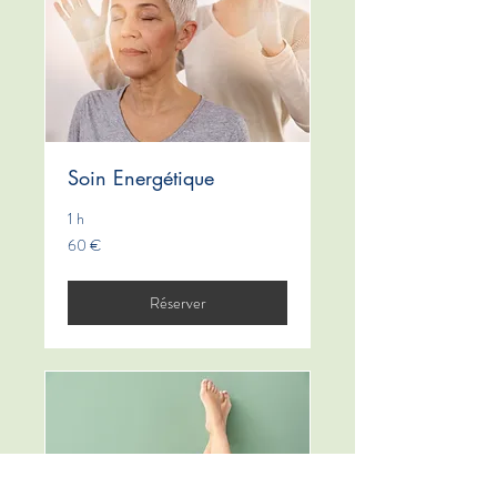
Soin Energétique
1 h
60
60 €
euros
Réserver