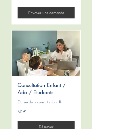
Envoyer une demande
Consultation Enfant /
Ado / Etudiants
Durée de la consultation: 1h
60
60 €
euros
Réserver